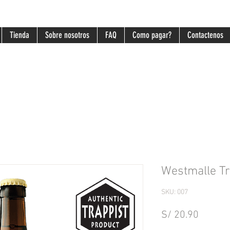
Tienda
Sobre nosotros
FAQ
Como pagar?
Contactenos
Westmalle Tr
SKU: 007
Precio
S/ 20.90