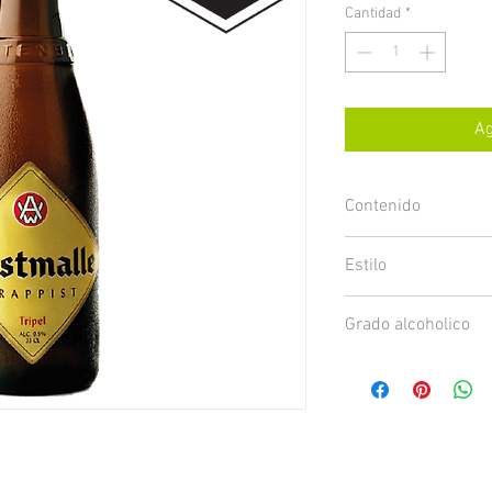
Cantidad
*
Ag
Contenido
Foto referencial. 1x bo
Estilo
Trappense Tripel
Grado alcoholico
9.5%