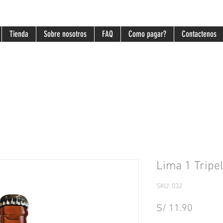
Tienda
Sobre nosotros
FAQ
Como pagar?
Contactenos
Lima 1 Tripel
SKU: 032
Precio
S/ 11.90