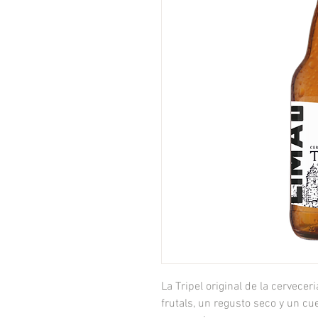
La Tripel original de la cervece
frutals, un regusto seco y un cu