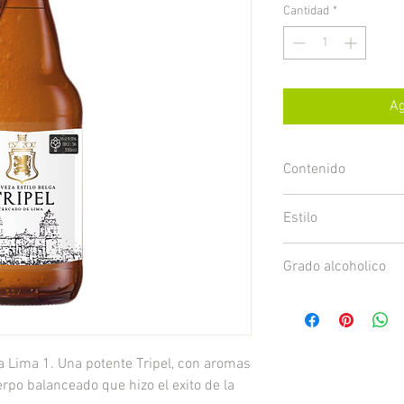
Cantidad
*
Ag
Contenido
355 ml
Estilo
Tripel
Grado alcoholico
9.5%
ria Lima 1. Una potente Tripel, con aromas
erpo balanceado que hizo el exito de la