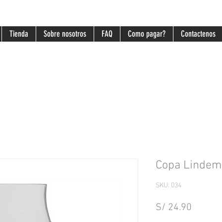
Tienda
Sobre nosotros
FAQ
Como pagar?
Contactenos
Copa Lindem
SKU: 034
Precio
S/ 24.90