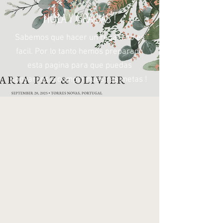
HOLA Y GRACIAS !
Sabemos que hacer un regalo no es
facil. Por lo tanto hemos preparado
esta pagina para que puedas
apoyarnos a cumplir nuestras metas !